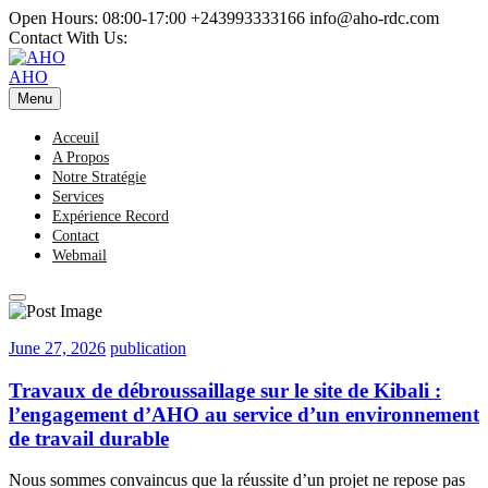
Skip
Open Hours: 08:00-17:00
+243993333166
info@aho-rdc.com
to
Contact With Us:
content
AHO
Menu
Acceuil
A Propos
Notre Stratégie
Services
Expérience Record
Contact
Webmail
June
publication
June 27, 2026
publication
27,
2026
Travaux de débroussaillage sur le site de Kibali :
l’engagement d’AHO au service d’un environnement
de travail durable
Nous sommes convaincus que la réussite d’un projet ne repose pas