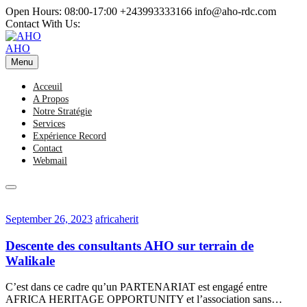
Skip
Open Hours: 08:00-17:00
+243993333166
info@aho-rdc.com
to
Contact With Us:
content
AHO
Menu
Acceuil
A Propos
Notre Stratégie
Services
Expérience Record
Contact
Webmail
September
africaherit
September 26, 2023
africaherit
26,
2023
Descente des consultants AHO sur terrain de
Walikale
C’est dans ce cadre qu’un PARTENARIAT est engagé entre
AFRICA HERITAGE OPPORTUNITY et l’association sans…